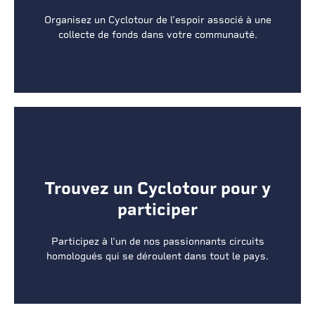
INSCRIVEZ-VOUS
Organisez un Cyclotour de l’espoir associé à une
collecte de fonds dans votre communauté.
Trouvez un Cyclotour pour y
Trouvez un Cyclotour pour y
participer
participer
INSCRIVEZ-VOUS
Participez à l'un de nos passionnants circuits
homologués qui se déroulent dans tout le pays.