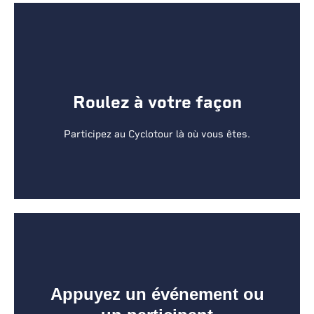
Roulez à votre façon
Roulez à votre façon
INSCRIVEZ-VOUS
Participez au Cyclotour là où vous êtes.
Appuyez un événement ou un
Appuyez un événement ou
participant