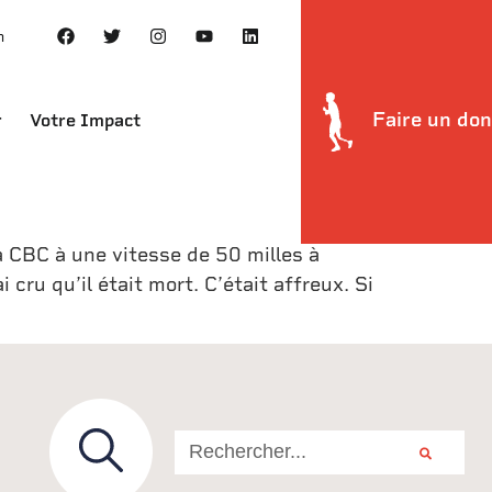
h
sommes levés à 6 h 30, heure de la
Faire un don
r
Votre Impact
travail d’organisation de la journée.
ol, de North Sydney, et Memorial High
 sommes retournés là où nous nous étions
and j’ai entendu un énorme camion de
a CBC à une vitesse de 50 milles à
cru qu’il était mort. C’était affreux. Si