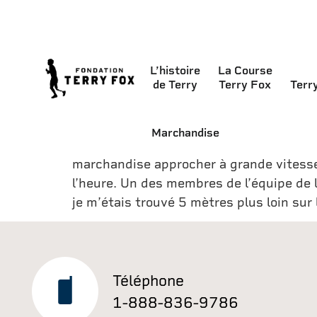
« Nous n’avons pas très bien dormi la n
L’histoire
La Course
de Terry
Terry Fox
Terr
Nouvelle-Écosse. J’ai quitté le navire p
J’ai couru en compagnie d’un groupe de
School, de Sydney Mines, jusqu’à l’hôtel
Marchandise
arrêtés, et je me suis mis à courir. CBC
marchandise approcher à grande vitesse,
l’heure. Un des membres de l’équipe de la
je m’étais trouvé 5 mètres plus loin sur l
Téléphone
1-888-836-9786