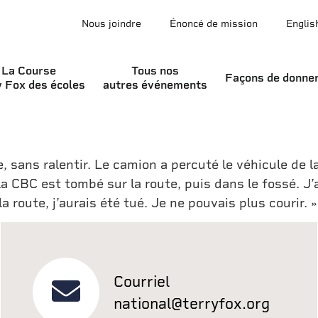
Nous joindre
Énoncé de mission
Englis
uit dernière à cause du roulis du bateau. Nous nous 
La Course
Tous nos
Façons de donne
y Fox des écoles
autres événements
our rencontrer George Thom, qui a fait un merveilleux 
 jeunes des écoles secondaires Thompson High Scho
 de ville, où j’ai rencontré le maire. Ensuite, nous
 filmait tout ça. Nous allions à 5 milles à l’heure qu
 sans ralentir. Le camion a percuté le véhicule de l
 CBC est tombé sur la route, puis dans le fossé. J’ai 
a route, j’aurais été tué. Je ne pouvais plus courir. »
Courriel
national@terryfox.org